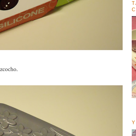
T
izcocho.
Y