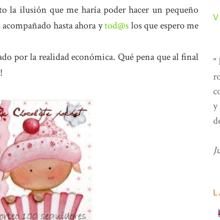
to la ilusión que me haría poder hacer un pequeño
V
s acompañado hasta ahora y
tod@s
los que espero me
ado por la realidad económica. Qué pena que al final
"
!
r
c
y
d
J